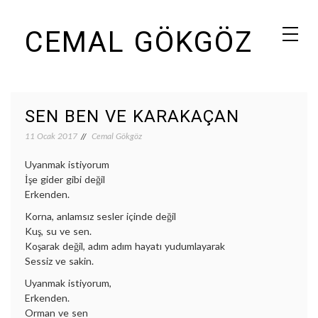
Skip
CEMAL GÖKGÖZ
to
content
SEN BEN VE KARAKAÇAN
11 Ocak 2017
Cemal Gökgöz
Uyanmak istiyorum
İşe gider gibi değil
Erkenden.
Korna, anlamsız sesler içinde değil
Kuş, su ve sen.
Koşarak değil, adım adım hayatı yudumlayarak
Sessiz ve sakin.
Uyanmak istiyorum,
Erkenden.
Orman ve sen